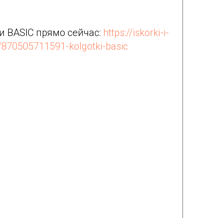
и BASIC прямо сейчас:
https://iskorki-i-
t/870505711591-kolgotki-basic