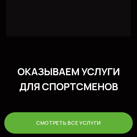
КОHТАКТЫ
Соцсети/медиа
© 2023. ИП Гришан В.А.
Политика конфидециальности
Публичная оферта
Создание сайта