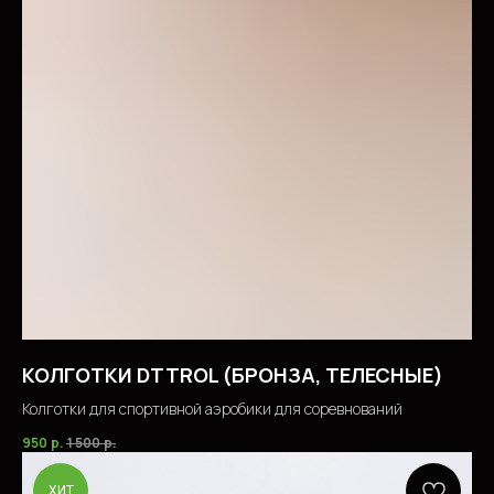
КОЛГОТКИ DTTROL (БРОНЗА, ТЕЛЕСНЫЕ)
Колготки для спортивной аэробики для соревнований
950
р.
1 500
р.
ХИТ