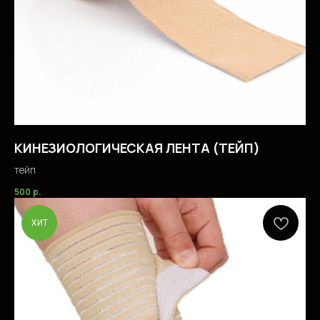
О МАГАЗИНЕ
НОВОСТИ
ПОДАРОЧНЫЕ СЕРТИФИКАТ
Ы
КОHТАКТЫ
КИНЕЗИОЛОГИЧЕСКАЯ ЛЕНТА (ТЕЙП)
Соцсети/медиа
тейп
500
р.
© 2023. ИП Гришан В.А.
ХИТ
Политика конфидециальности
Публичная оферта
Создание сайта