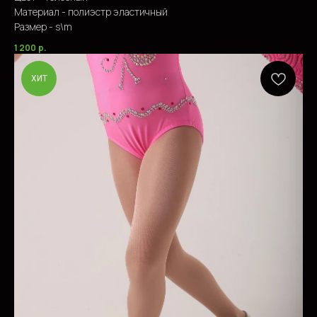
Материал - полиэстр эластичный
Размер - s\m
1 200
р.
ХИТ