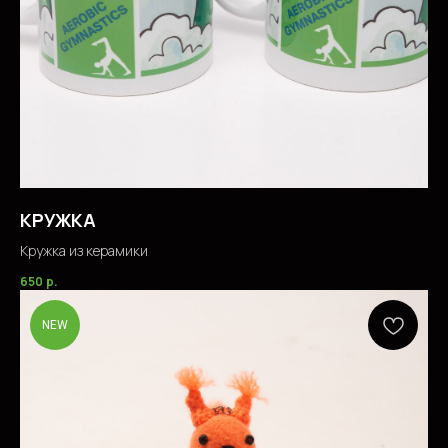
КРУЖКА
Кружка из керамики
650
р.
NEW