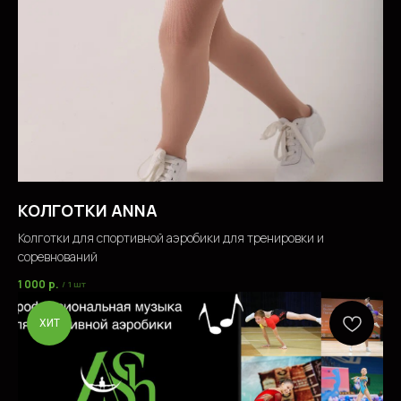
СОМНЕВАЕТЕСЬ
В ВЫБОРЕ ТОВАРА ИЛИ
УСЛУГИ?
CВЯЖИТЕСЬ С НАМИ
Вы можете связаться с нами любым
удобным способом и мы обязательно
поможем вам определиться с выбором
КОЛГОТКИ ANNA
и оформить заказ
Колготки для спортивной аэробики для тренировки и
соревнований
1 000
р.
/
1 шт
ХИТ