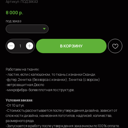
Артикул:
ПОД ЗАКАЗ
8 000
р.
под заказ
В КОРЗИНУ
Работаем на тканях:
- ластик, если с капюшоном, то ткань с изнанки Сканди.
-футер, 2хнитка (без ворса с изнанки), 3хнитка (с ворсом)
-ветрозащитная Дюспо
ПОПУЛЯРНЫЕ ТОВАРЫ
-микрофибра- более плотная по структуре.
Условия заказа:
-От 10 штук
-Стоимость рассчитывается после утверждения дизайна, зависит от
сложности дизайна, нанесения логотипов, надписей, количества,
размерного ряда.
-Запускается в работу после утверждения заказчиком по 100% оплате.