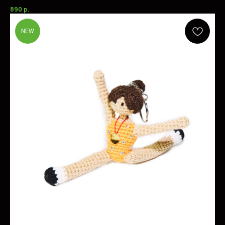
890
р.
NEW