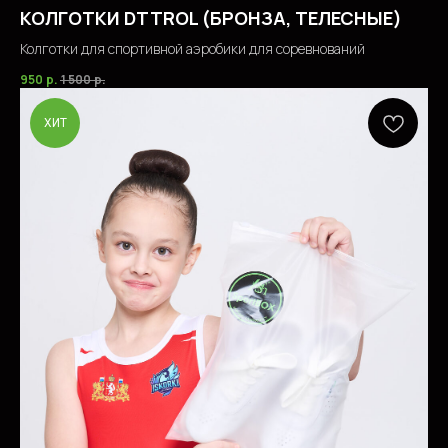
КОЛГОТКИ DTTROL (БРОНЗА, ТЕЛЕСНЫЕ)
Колготки для спортивной аэробики для соревнований
950
р.
1 500
р.
ХИТ