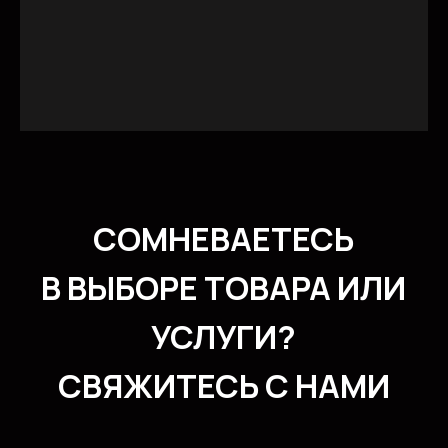
КОHТАКТЫ
Соцсети/медиа
© 2023. ИП Гришан В.А.
Политика конфидециальности
Публичная оферта
Создание сайта