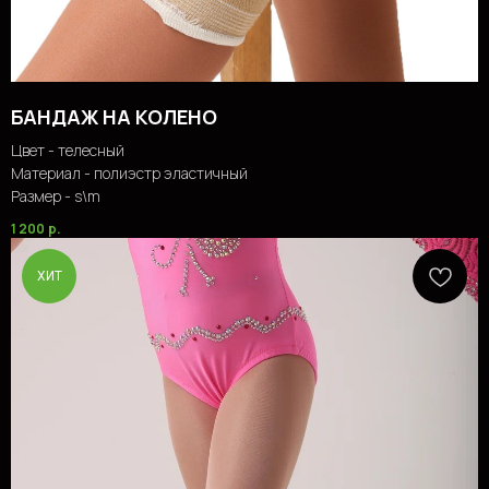
БАНДАЖ НА КОЛЕНО
Цвет - телесный
Материал - полиэстр эластичный
Размер - s\m
1 200
р.
ХИТ