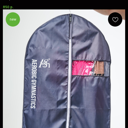
850
р.
new