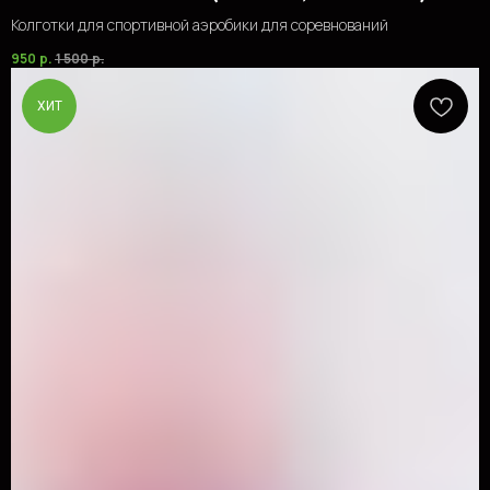
Колготки для спортивной аэробики для соревнований
950
р.
1 500
р.
ХИТ