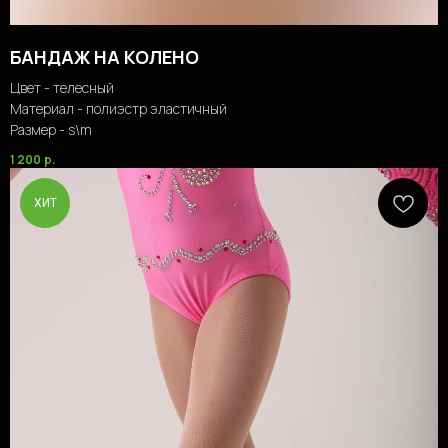
БАНДАЖ НА КОЛЕНО
Цвет - телесный
Материал - полиэстр эластичный
Размер - s\m
1 200
р.
ХИТ