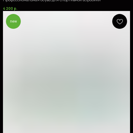
4 200
р.
new