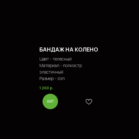
© 2023. ИП Гришан В.А.
Политика конфидециальности
Публичная оферта
Создание сайта
БАНДАЖ НА КОЛЕНО
Цвет - телесный
Материал - полиэстр
эластичный
Размер - s\m
1 200
р.
ХИТ