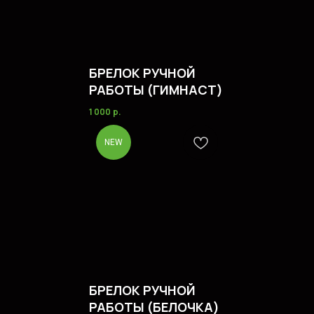
СМОТРЕТЬ ВСЕ УСЛУГИ
БРЕЛОК РУЧНОЙ
РАБОТЫ (ГИМНАСТ)
1 000
р.
СОМНЕВАЕТЕСЬ
NEW
В ВЫБОРЕ ТОВАРА ИЛИ
УСЛУГИ?
CВЯЖИТЕСЬ С НАМИ
Вы можете связаться с нами любым
удобным способом и мы обязательно
поможем вам определиться с выбором
БРЕЛОК РУЧНОЙ
и оформить заказ
РАБОТЫ (БЕЛОЧКА)