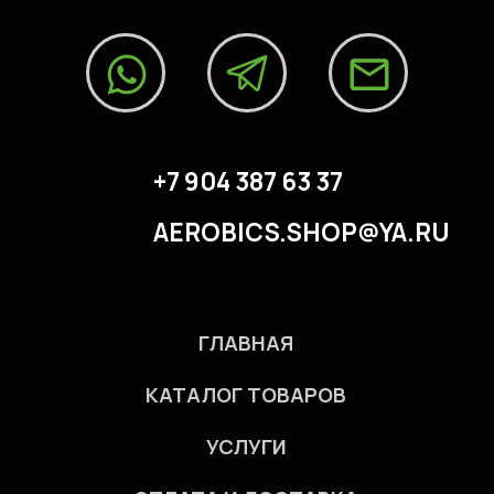
Соцсети/медиа
© 2023. ИП Гришан В.А.
Политика конфидециальности
Публичная оферта
Создание сайта