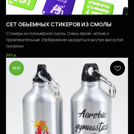
СЕТ ОБЬЕМНЫХ СТИКЕРОВ ИЗ СМОЛЫ
Стикеры из полимерной смолы. Очень яркие, четкие и
привлекательные. Изображение находиться внутри выпуклой
линзочки.
300
р.
NEW