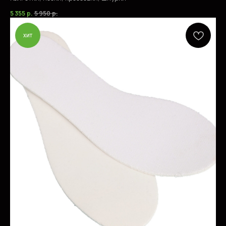
5 355
р.
5 950
р.
хит