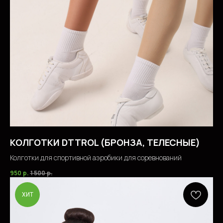
КОЛГОТКИ DTTROL (БРОНЗА, ТЕЛЕСНЫЕ)
Колготки для спортивной аэробики для соревнований
950
р.
1 500
р.
ХИТ