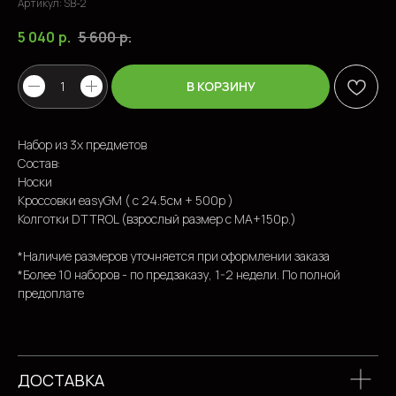
Артикул:
SB-2
5 040
р.
5 600
р.
В КОРЗИНУ
Набор из 3х предметов
ПОПУЛЯРНЫЕ ТОВАРЫ
Состав:
Носки
Кроссовки easyGM ( с 24.5см + 500р )
Колготки DTTROL (взрослый размер с MA+150р.)
*Наличие размеров уточняется при оформлении заказа
*Более 10 наборов - по предзаказу, 1-2 недели. По полной
предоплате
ДОСТАВКА