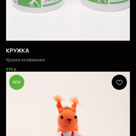
КРУЖКА
Кружка из керамики
650
р.
NEW