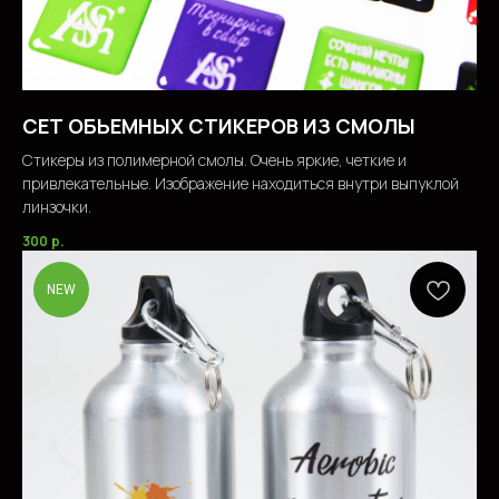
СЕТ ОБЬЕМНЫХ СТИКЕРОВ ИЗ СМОЛЫ
Стикеры из полимерной смолы. Очень яркие, четкие и
привлекательные. Изображение находиться внутри выпуклой
линзочки.
300
р.
NEW