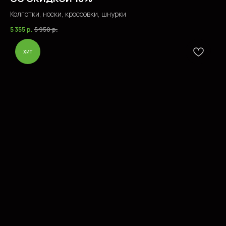
Колготки, носки, кроссовки, шнурки
5 355
р.
5 950
р.
хит