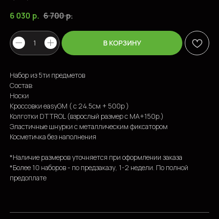
6 030
р.
6 700
р.
В КОРЗИНУ
Набор из 5ти предметов
Состав:
Носки
ПОПУЛЯРНЫЕ ТОВАРЫ
Кроссовки easyGM ( с 24.5см + 500р )
Колготки DTTROL (взрослый размер с MA+150р.)
Эластичные шнурки с металлическим фиксатором
Косметичка без наполнения
*Наличие размеров уточняется при оформлении заказа
*Более 10 наборов - по предзаказу, 1-2 недели. По полной
предоплате