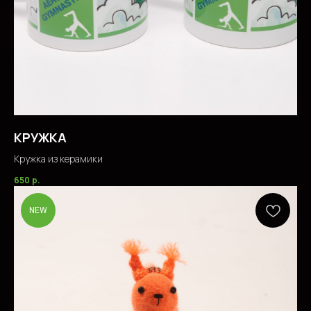
КРУЖКА
Кружка из керамики
650
р.
NEW