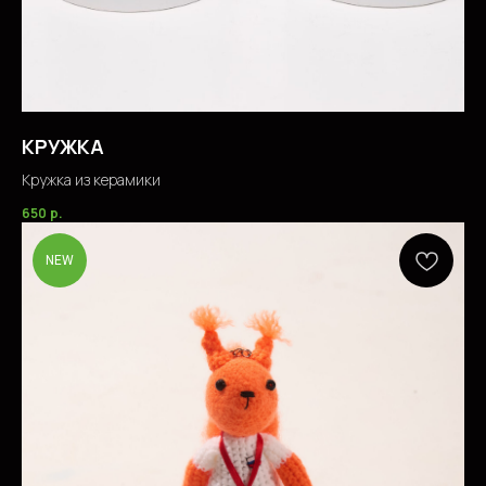
КРУЖКА
Кружка из керамики
650
р.
NEW