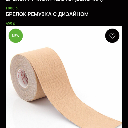
1 000
р.
БРЕЛОК РЕМУВКА С ДИЗАЙНОМ
450
р.
NEW
+7 904 387 63 37
AEROBICS.SHOP@YA.RU
ГЛАВНАЯ
КАТАЛОГ ТОВАРОВ
УСЛУГИ
ОПЛАТА И ДОСТАВКА
СОТРУДНИЧЕСТВО
О МАГАЗИНЕ