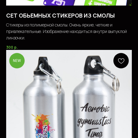
СЕТ ОБЬЕМНЫХ СТИКЕРОВ ИЗ СМОЛЫ
Стикеры из полимерной смолы. Очень яркие, четкие и
привлекательные. Изображение находиться внутри выпуклой
линзочки.
300
р.
NEW