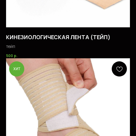
НОВОСТИ
ПОДАРОЧНЫЕ СЕРТИФИКАТ
Ы
КОHТАКТЫ
КИНЕЗИОЛОГИЧЕСКАЯ ЛЕНТА (ТЕЙП)
тейп
Соцсети/медиа
500
р.
ХИТ
© 2023. ИП Гришан В.А.
Политика конфидециальности
Публичная оферта
Создание сайта