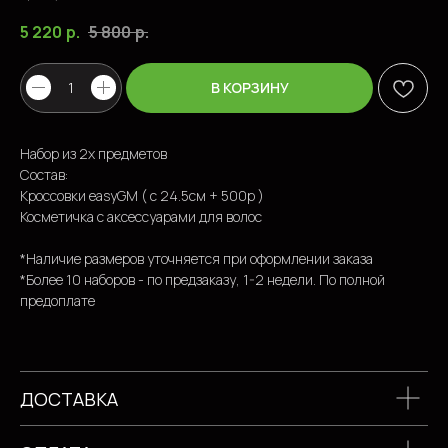
5 220
р.
5 800
р.
В КОРЗИНУ
Набор из 2х предметов
ПОПУЛЯРНЫЕ ТОВАРЫ
Состав:
Кроссовки easyGM ( с 24.5см + 500р )
Косметичка с аксессуарами для волос
*Наличие размеров уточняется при оформлении заказа
*Более 10 наборов - по предзаказу, 1-2 недели. По полной
предоплате
ДОСТАВКА