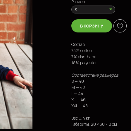
Размер
В КОРЗИНУ
Состав:
75% cotton
7% elasthane
18% polyester
Соответствие размеров:
S — 40
M — 42
L — 44
XL — 46
XXL — 48
Вес 0,4 кг
Габариты: 20 × 30 × 2 см